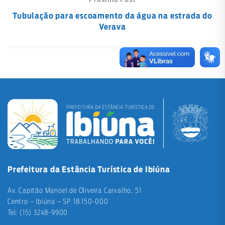
Próximo Post
Tubulação para escoamento da água na estrada do
Verava
Prefeitura da Estância Turística de Ibiúna
Av. Capitão Manoel de Oliveira Carvalho, 51
Centro – Ibiúna – SP 18.150-000
Tel: (15) 3248-9900