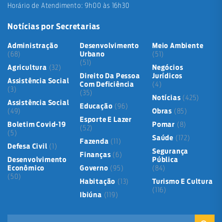
Horário de Atendimento: 9h00 às 16h30
Notícias por Secretarias
Administração
Desenvolvimento
Meio Ambiente
(68)
Urbano
(51)
(51)
Agricultura
(32)
Negócios
Direito Da Pessoa
Jurídicos
Assistência Social
Com Deficiência
(4)
(3)
(35)
Notícias
(425)
Assistência Social
Educação
(96)
(49)
Obras
(85)
Esporte E Lazer
Boletim Covid-19
Pomar
(8)
(52)
(5)
Saúde
(172)
Fazenda
(11)
Defesa Civil
(1)
Segurança
Finanças
(6)
Desenvolvimento
Pública
Econômico
Governo
(95)
(84)
(50)
Habitação
(13)
Turismo E Cultura
(116)
Ibiúna
(119)