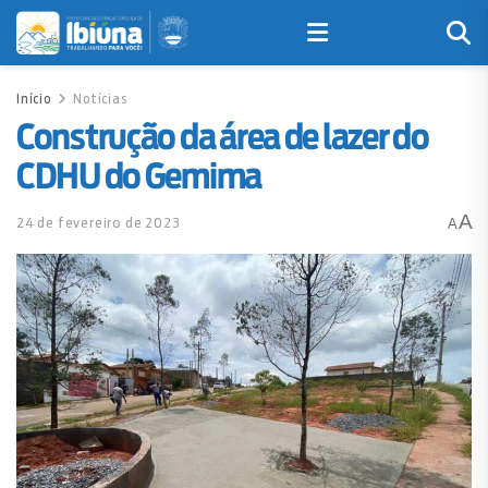
Início
Notícias
Construção da área de lazer do
CDHU do Gemima
A
24 de fevereiro de 2023
A