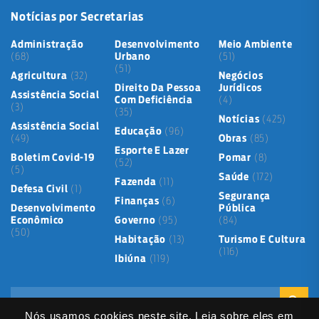
Notícias por Secretarias
Administração
Desenvolvimento
Meio Ambiente
(68)
Urbano
(51)
(51)
Agricultura
(32)
Negócios
Direito Da Pessoa
Jurídicos
Assistência Social
Com Deficiência
(4)
(3)
(35)
Notícias
(425)
Assistência Social
Educação
(96)
(49)
Obras
(85)
Esporte E Lazer
Boletim Covid-19
Pomar
(8)
(52)
(5)
Saúde
(172)
Fazenda
(11)
Defesa Civil
(1)
Segurança
Finanças
(6)
Desenvolvimento
Pública
Econômico
Governo
(95)
(84)
(50)
Habitação
(13)
Turismo E Cultura
(116)
Ibiúna
(119)
Nós usamos cookies neste site. Leia sobre eles em