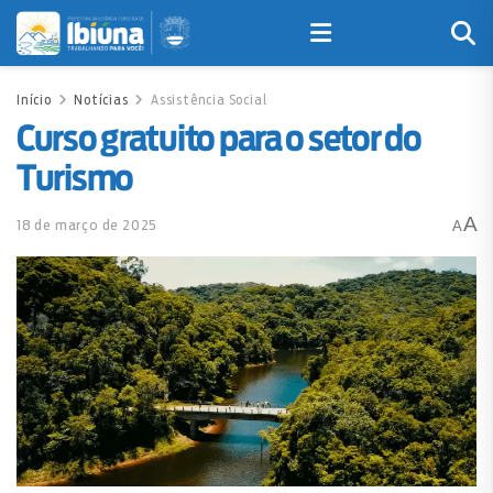
Início
Notícias
Assistência Social
Curso gratuito para o setor do
Turismo
A
18 de março de 2025
A