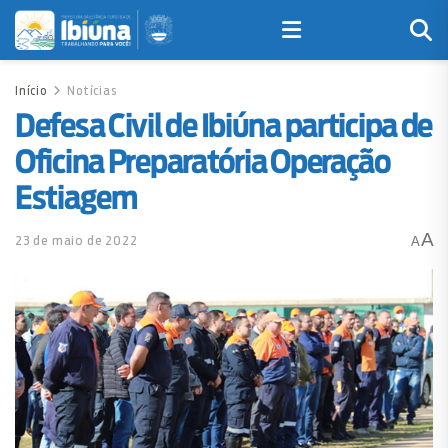
Início
Notícias
Defesa Civil de Ibiúna participa de
Oficina Preparatória Operação
Estiagem
A
23 de maio de 2022
A