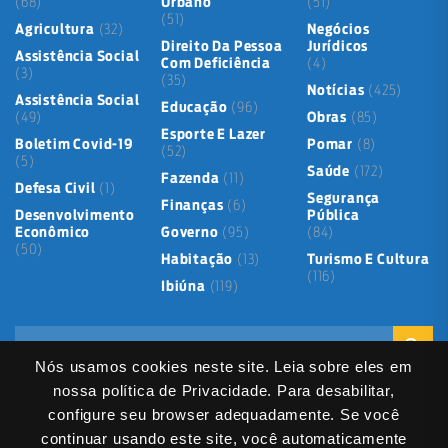
(68)
Urbano
(51)
(51)
Agricultura
(32)
Negócios
Direito Da Pessoa
Jurídicos
Assistência Social
Com Deficiência
(4)
(3)
(35)
Notícias
(425)
Assistência Social
Educação
(96)
(49)
Obras
(85)
Esporte E Lazer
Boletim Covid-19
Pomar
(8)
(52)
(5)
Saúde
(172)
Fazenda
(11)
Defesa Civil
(1)
Segurança
Finanças
(6)
Desenvolvimento
Pública
Econômico
Governo
(95)
(84)
(50)
Habitação
(13)
Turismo E Cultura
(116)
Ibiúna
(119)
Nós usamos cookies neste site. Leia sobre eles em
nossa política de Privacidade. Para desabilitar,
configure seu browser adequadamente. Se você
continuar usando este site, você automaticamente
Mapa do Site
Política de Privacidade
Termos de Uso