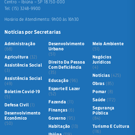
Centro – Ibiúna – SP 18.150-000
Tel: (15) 3248-9900
Horário de Atendimento: 9h00 às 16h30
Notícias por Secretarias
Administração
Desenvolvimento
Meio Ambiente
(68)
Urbano
(51)
(51)
Agricultura
(32)
Negócios
Direito Da Pessoa
Jurídicos
Assistência Social
Com Deficiência
(4)
(3)
(35)
Notícias
(425)
Assistência Social
Educação
(96)
(49)
Obras
(85)
Esporte E Lazer
Boletim Covid-19
Pomar
(8)
(52)
(5)
Saúde
(172)
Fazenda
(11)
Defesa Civil
(1)
Segurança
Finanças
(6)
Desenvolvimento
Pública
Econômico
Governo
(95)
(84)
(50)
Habitação
(13)
Turismo E Cultura
(116)
Ibiúna
(119)