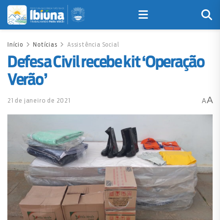
Início
Notícias
Assistência Social
Defesa Civil recebe kit ‘Operação
Verão’
A
21 de janeiro de 2021
A