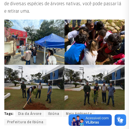
de diversas espécies de árvores nativas, você pode passar lá
e retirar uma.
Dia da Árvore
Ibiúna
Meio Ambiente
Tags:
Prefeitura de Ibiúna