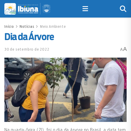
Início
Notícias
Meio Ambiente
Dia da Árvore
A
30 de setembro de 2022
A
Na quarta-feira (21), foi o dia da árvore no Brasil, a data tem