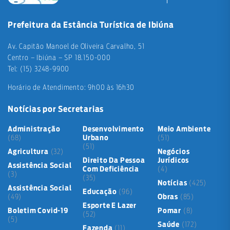
Prefeitura da Estância Turística de Ibiúna
Av. Capitão Manoel de Oliveira Carvalho, 51
Centro – Ibiúna – SP 18.150-000
Tel: (15) 3248-9900
Horário de Atendimento: 9h00 às 16h30
Notícias por Secretarias
Administração
Desenvolvimento
Meio Ambiente
(68)
Urbano
(51)
(51)
Agricultura
(32)
Negócios
Direito Da Pessoa
Jurídicos
Assistência Social
Com Deficiência
(4)
(3)
(35)
Notícias
(425)
Assistência Social
Educação
(96)
(49)
Obras
(85)
Esporte E Lazer
Boletim Covid-19
Pomar
(8)
(52)
(5)
Saúde
(172)
Fazenda
(11)