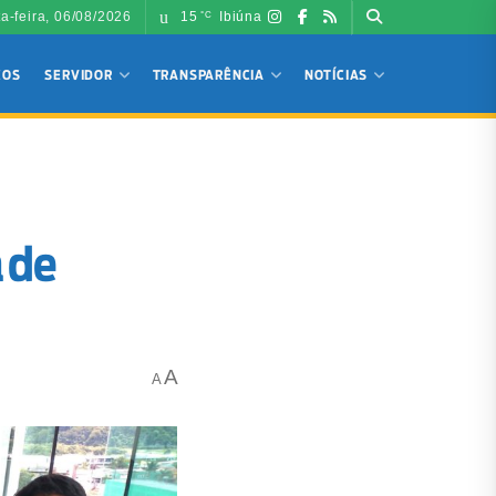
ta-feira, 06/08/2026
15
Ibiúna
°C
ÇOS
SERVIDOR
TRANSPARÊNCIA
NOTÍCIAS
 de
A
A