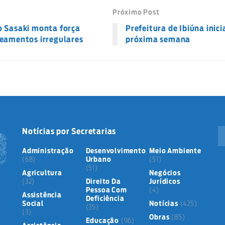
Próximo Post
o Sasaki monta força
Prefeitura de Ibiúna inici
teamentos irregulares
próxima semana
Notícias por Secretarias
Administração
Desenvolvimento
Meio Ambiente
(68)
Urbano
(51)
(51)
Agricultura
Negócios
(32)
Direito Da
Jurídicos
Pessoa Com
(4)
Assistência
Deficiência
Social
Notícias
(425)
(35)
(3)
Obras
(85)
Educação
(96)