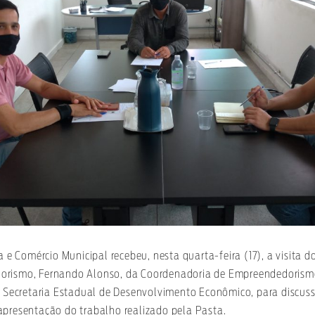
a e Comércio Municipal recebeu, nesta quarta-feira (17), a visita d
orismo, Fernando Alonso, da Coordenadoria de Empreendedorism
a Secretaria Estadual de Desenvolvimento Econômico, para discuss
apresentação do trabalho realizado pela Pasta.