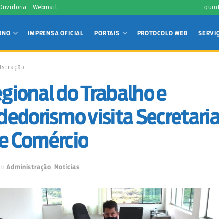
 Ouvidoria
Webmail
quin
RNO
IMPRENSA OFICIAL
PORTAIS
PROTOCOLO WEB
SERVI
istração
egional do Trabalho e
edorismo visita Secretaria
 e Comércio
em
Administração
,
Notícias