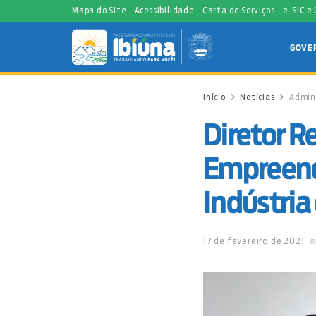
Mapa do Site
Acessibilidade
Carta de Serviços
e-SIC e
GOVE
Início
Notícias
Admin
Diretor R
Empreend
Indústria
17 de fevereiro de 2021