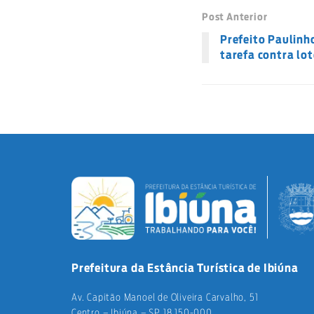
Post Anterior
Prefeito Paulinh
tarefa contra lo
Prefeitura da Estância Turística de Ibiúna
Av. Capitão Manoel de Oliveira Carvalho, 51
Centro – Ibiúna – SP 18.150-000