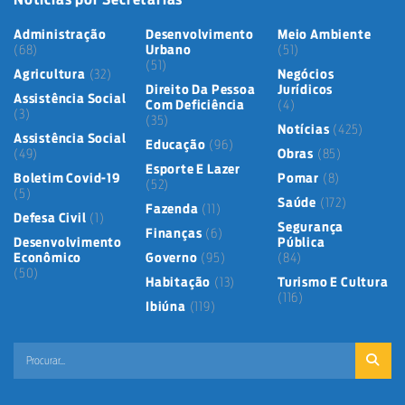
Administração
Desenvolvimento
Meio Ambiente
(68)
Urbano
(51)
(51)
Agricultura
(32)
Negócios
Direito Da Pessoa
Jurídicos
Assistência Social
Com Deficiência
(4)
(3)
(35)
Notícias
(425)
Assistência Social
Educação
(96)
(49)
Obras
(85)
Esporte E Lazer
Boletim Covid-19
Pomar
(8)
(52)
(5)
Saúde
(172)
Fazenda
(11)
Defesa Civil
(1)
Segurança
Finanças
(6)
Desenvolvimento
Pública
Econômico
Governo
(95)
(84)
(50)
Habitação
(13)
Turismo E Cultura
(116)
Ibiúna
(119)