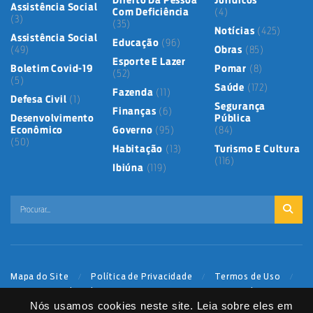
Direito Da Pessoa
Jurídicos
Assistência Social
Com Deficiência
(4)
(3)
(35)
Notícias
(425)
Assistência Social
Educação
(96)
(49)
Obras
(85)
Esporte E Lazer
Boletim Covid-19
Pomar
(8)
(52)
(5)
Saúde
(172)
Fazenda
(11)
Defesa Civil
(1)
Segurança
Finanças
(6)
Desenvolvimento
Pública
Econômico
Governo
(95)
(84)
(50)
Habitação
(13)
Turismo E Cultura
(116)
Ibiúna
(119)
Mapa do Site
Política de Privacidade
Termos de Uso
LGPD
Dados abertos
Serviços Digitais
Fale Direto
Nós usamos cookies neste site. Leia sobre eles em