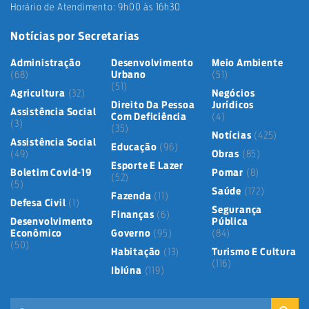
Horário de Atendimento: 9h00 às 16h30
Notícias por Secretarias
Administração
Desenvolvimento
Meio Ambiente
(68)
Urbano
(51)
(51)
Agricultura
(32)
Negócios
Direito Da Pessoa
Jurídicos
Assistência Social
Com Deficiência
(4)
(3)
(35)
Notícias
(425)
Assistência Social
Educação
(96)
(49)
Obras
(85)
Esporte E Lazer
Boletim Covid-19
Pomar
(8)
(52)
(5)
Saúde
(172)
Fazenda
(11)
Defesa Civil
(1)
Segurança
Finanças
(6)
Desenvolvimento
Pública
Econômico
Governo
(95)
(84)
(50)
Habitação
(13)
Turismo E Cultura
(116)
Ibiúna
(119)