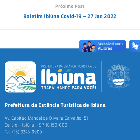
Próximo Post
Boletim Ibiúna Covid-19 – 27 Jan 2022
Prefeitura da Estância Turística de Ibiúna
Av. Capitão Manoel de Oliveira Carvalho, 51
Centro – Ibiúna – SP 18.150-000
Tel: (15) 3248-9900