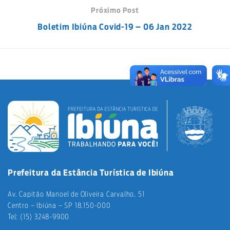
Próximo Post
Boletim Ibiúna Covid-19 – 06 Jan 2022
Prefeitura da Estância Turística de Ibiúna
Av. Capitão Manoel de Oliveira Carvalho, 51
Centro – Ibiúna – SP 18.150-000
Tel: (15) 3248-9900