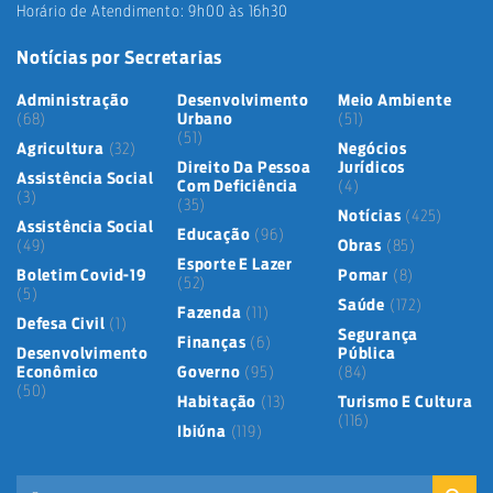
Horário de Atendimento: 9h00 às 16h30
Notícias por Secretarias
Administração
Desenvolvimento
Meio Ambiente
(68)
Urbano
(51)
(51)
Agricultura
(32)
Negócios
Direito Da Pessoa
Jurídicos
Assistência Social
Com Deficiência
(4)
(3)
(35)
Notícias
(425)
Assistência Social
Educação
(96)
(49)
Obras
(85)
Esporte E Lazer
Boletim Covid-19
Pomar
(8)
(52)
(5)
Saúde
(172)
Fazenda
(11)
Defesa Civil
(1)
Segurança
Finanças
(6)
Desenvolvimento
Pública
Econômico
Governo
(95)
(84)
(50)
Habitação
(13)
Turismo E Cultura
(116)
Ibiúna
(119)