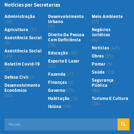
Notícias por Secretarias
Administração
Desenvolvimento
Meio Ambiente
(68)
Urbano
(51)
(51)
Agricultura
(32)
Negócios
Direito Da Pessoa
Jurídicos
Assistência Social
Com Deficiência
(4)
(3)
(35)
Notícias
(425)
Assistência Social
Educação
(96)
(49)
Obras
(85)
Esporte E Lazer
Boletim Covid-19
Pomar
(8)
(52)
(5)
Saúde
(172)
Fazenda
(11)
Defesa Civil
(1)
Segurança
Finanças
(6)
Desenvolvimento
Pública
Econômico
Governo
(95)
(84)
(50)
Habitação
(13)
Turismo E Cultura
(116)
Ibiúna
(119)