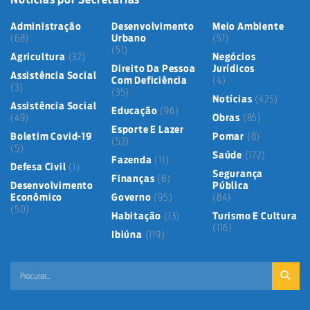
Administração
Desenvolvimento
Meio Ambiente
(68)
Urbano
(51)
(51)
Agricultura
(32)
Negócios
Direito Da Pessoa
Jurídicos
Assistência Social
Com Deficiência
(4)
(3)
(35)
Notícias
(425)
Assistência Social
Educação
(96)
(49)
Obras
(85)
Esporte E Lazer
Boletim Covid-19
Pomar
(8)
(52)
(5)
Saúde
(172)
Fazenda
(11)
Defesa Civil
(1)
Segurança
Finanças
(6)
Desenvolvimento
Pública
Econômico
Governo
(95)
(84)
(50)
Habitação
(13)
Turismo E Cultura
(116)
Ibiúna
(119)