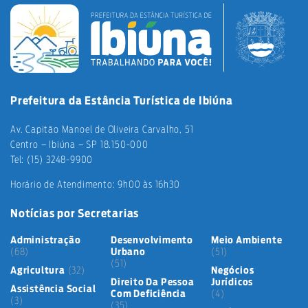
Prefeitura da Estância Turística de Ibiúna
Av. Capitão Manoel de Oliveira Carvalho, 51
Centro – Ibiúna – SP 18.150-000
Tel: (15) 3248-9900
Horário de Atendimento: 9h00 às 16h30
Notícias por Secretarias
Administração
Desenvolvimento
Meio Ambiente
(68)
Urbano
(51)
(51)
Agricultura
(32)
Negócios
Direito Da Pessoa
Jurídicos
Assistência Social
Com Deficiência
(4)
(3)
(35)