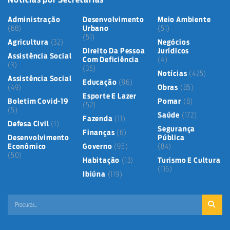
Administração
Desenvolvimento
Meio Ambiente
(68)
Urbano
(51)
(51)
Agricultura
(32)
Negócios
Direito Da Pessoa
Jurídicos
Assistência Social
Com Deficiência
(4)
(3)
(35)
Notícias
(425)
Assistência Social
Educação
(96)
(49)
Obras
(85)
Esporte E Lazer
Boletim Covid-19
Pomar
(8)
(52)
(5)
Saúde
(172)
Fazenda
(11)
Defesa Civil
(1)
Segurança
Finanças
(6)
Desenvolvimento
Pública
Econômico
Governo
(95)
(84)
(50)
Habitação
(13)
Turismo E Cultura
(116)
Ibiúna
(119)