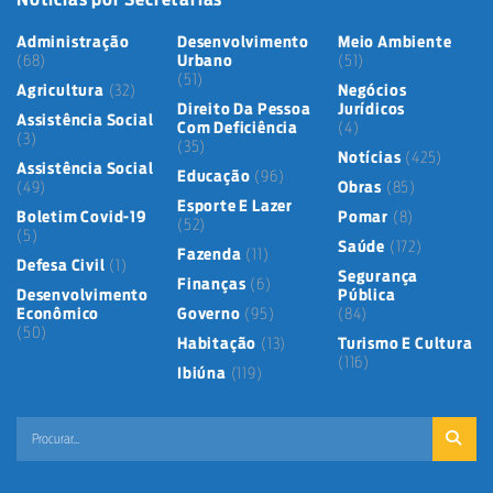
Administração
Desenvolvimento
Meio Ambiente
(68)
Urbano
(51)
(51)
Agricultura
(32)
Negócios
Direito Da Pessoa
Jurídicos
Assistência Social
Com Deficiência
(4)
(3)
(35)
Notícias
(425)
Assistência Social
Educação
(96)
(49)
Obras
(85)
Esporte E Lazer
Boletim Covid-19
Pomar
(8)
(52)
(5)
Saúde
(172)
Fazenda
(11)
Defesa Civil
(1)
Segurança
Finanças
(6)
Desenvolvimento
Pública
Econômico
Governo
(95)
(84)
(50)
Habitação
(13)
Turismo E Cultura
(116)
Ibiúna
(119)