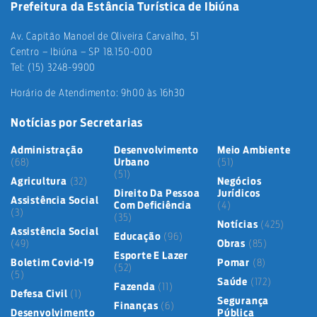
Prefeitura da Estância Turística de Ibiúna
Av. Capitão Manoel de Oliveira Carvalho, 51
Centro – Ibiúna – SP 18.150-000
Tel: (15) 3248-9900
Horário de Atendimento: 9h00 às 16h30
Notícias por Secretarias
Administração
Desenvolvimento
Meio Ambiente
(68)
Urbano
(51)
(51)
Agricultura
(32)
Negócios
Direito Da Pessoa
Jurídicos
Assistência Social
Com Deficiência
(4)
(3)
(35)
Notícias
(425)
Assistência Social
Educação
(96)
(49)
Obras
(85)
Esporte E Lazer
Boletim Covid-19
Pomar
(8)
(52)
(5)
Saúde
(172)
Fazenda
(11)
Defesa Civil
(1)
Segurança
Finanças
(6)
Desenvolvimento
Pública