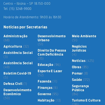
Centro – Ibiúna – SP 18.150-000
Tel: (15) 3248-9900
Horário de Atendimento: 9h00 às 16h30
Notícias por Secretarias
Administração
Desenvolvimento
Meio Ambiente
(68)
Urbano
(51)
(51)
Agricultura
(32)
Negócios
Direito Da Pessoa
Jurídicos
Assistência Social
Com Deficiência
(4)
(3)
(35)
Notícias
(425)
Assistência Social
Educação
(96)
(49)
Obras
(85)
Esporte E Lazer
Boletim Covid-19
Pomar
(8)
(52)
(5)
Saúde
(172)
Fazenda
(11)
Defesa Civil
(1)
Segurança
Finanças
(6)
Desenvolvimento
Pública
Econômico
Governo
(95)
(84)
(50)
Habitação
(13)
Turismo E Cultura
(116)