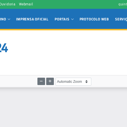
 Ouvidoria
Webmail
quin
RNO
IMPRENSA OFICIAL
PORTAIS
PROTOCOLO WEB
SERVI
24