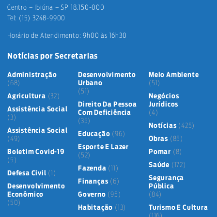
Centro – Ibiúna – SP 18.150-000
Tel: (15) 3248-9900
Horário de Atendimento: 9h00 às 16h30
Notícias por Secretarias
Administração
Desenvolvimento
Meio Ambiente
(68)
Urbano
(51)
(51)
Agricultura
(32)
Negócios
Direito Da Pessoa
Jurídicos
Assistência Social
Com Deficiência
(4)
(3)
(35)
Notícias
(425)
Assistência Social
Educação
(96)
(49)
Obras
(85)
Esporte E Lazer
Boletim Covid-19
Pomar
(8)
(52)
(5)
Saúde
(172)
Fazenda
(11)
Defesa Civil
(1)
Segurança
Finanças
(6)
Desenvolvimento
Pública
Econômico
Governo
(95)
(84)
(50)
Habitação
(13)
Turismo E Cultura
(116)