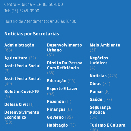
Centro – Ibiúna – SP 18.150-000
Tel: (15) 3248-9900
Horário de Atendimento: 9h00 às 16h30
Notícias por Secretarias
Administração
Desenvolvimento
Meio Ambiente
(68)
Urbano
(51)
(51)
Agricultura
(32)
Negócios
Direito Da Pessoa
Jurídicos
Assistência Social
Com Deficiência
(4)
(3)
(35)
Notícias
(425)
Assistência Social
Educação
(96)
(49)
Obras
(85)
Esporte E Lazer
Boletim Covid-19
Pomar
(8)
(52)
(5)
Saúde
(172)
Fazenda
(11)
Defesa Civil
(1)
Segurança
Finanças
(6)
Desenvolvimento
Pública
Econômico
Governo
(95)
(84)
(50)
Habitação
(13)
Turismo E Cultura
(116)