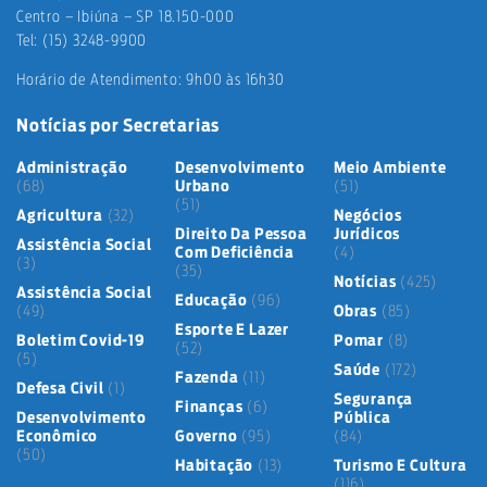
Centro – Ibiúna – SP 18.150-000
Tel: (15) 3248-9900
Horário de Atendimento: 9h00 às 16h30
Notícias por Secretarias
Administração
Desenvolvimento
Meio Ambiente
(68)
Urbano
(51)
(51)
Agricultura
(32)
Negócios
Direito Da Pessoa
Jurídicos
Assistência Social
Com Deficiência
(4)
(3)
(35)
Notícias
(425)
Assistência Social
Educação
(96)
(49)
Obras
(85)
Esporte E Lazer
Boletim Covid-19
Pomar
(8)
(52)
(5)
Saúde
(172)
Fazenda
(11)
Defesa Civil
(1)
Segurança
Finanças
(6)
Desenvolvimento
Pública
Econômico
Governo
(95)
(84)
(50)
Habitação
(13)
Turismo E Cultura
(116)