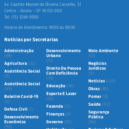
Av. Capitão Manoel de Oliveira Carvalho, 51
Centro – Ibiúna – SP 18.150-000
Tel: (15) 3248-9900
Horário de Atendimento: 9h00 às 16h30
Notícias por Secretarias
Administração
Desenvolvimento
Meio Ambiente
(68)
Urbano
(51)
(51)
Agricultura
(32)
Negócios
Direito Da Pessoa
Jurídicos
Assistência Social
Com Deficiência
(4)
(3)
(35)
Notícias
(425)
Assistência Social
Educação
(96)
(49)
Obras
(85)
Esporte E Lazer
Boletim Covid-19
Pomar
(8)
(52)
(5)
Saúde
(172)
Fazenda
(11)
Defesa Civil
(1)
Segurança
Finanças
(6)
Desenvolvimento
Pública
Econômico
Governo
(95)
(84)
(50)