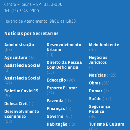
Centro – Ibiúna – SP 18.150-000
Tel: (15) 3248-9900
Horário de Atendimento: 9h00 às 16h30
Notícias por Secretarias
Administração
Desenvolvimento
Meio Ambiente
(68)
Urbano
(51)
(51)
Agricultura
(32)
Negócios
Direito Da Pessoa
Jurídicos
Assistência Social
Com Deficiência
(4)
(3)
(35)
Notícias
(425)
Assistência Social
Educação
(96)
(49)
Obras
(85)
Esporte E Lazer
Boletim Covid-19
Pomar
(8)
(52)
(5)
Saúde
(172)
Fazenda
(11)
Defesa Civil
(1)
Segurança
Finanças
(6)
Desenvolvimento
Pública
Econômico
Governo
(95)
(84)
(50)
Habitação
(13)
Turismo E Cultura
(116)