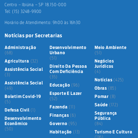
Centro – Ibiúna – SP 18.150-000
Tel: (15) 3248-9900
Horário de Atendimento: 9h00 às 16h30
Notícias por Secretarias
Administração
Desenvolvimento
Meio Ambiente
(68)
Urbano
(51)
(51)
Agricultura
(32)
Negócios
Direito Da Pessoa
Jurídicos
Assistência Social
Com Deficiência
(4)
(3)
(35)
Notícias
(425)
Assistência Social
Educação
(96)
(49)
Obras
(85)
Esporte E Lazer
Boletim Covid-19
Pomar
(8)
(52)
(5)
Saúde
(172)
Fazenda
(11)
Defesa Civil
(1)
Segurança
Finanças
(6)
Desenvolvimento
Pública
Econômico
Governo
(95)
(84)
(50)
Habitação
(13)
Turismo E Cultura
(116)