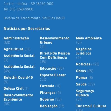
Centro – Ibiúna – SP 18.150-000
Tel: (15) 3248-9900
Horário de Atendimento: 9h00 às 16h30
Notícias por Secretarias
Administração
Desenvolvimento
Meio Ambiente
(68)
Urbano
(51)
(51)
Agricultura
(32)
Negócios
Direito Da Pessoa
Jurídicos
Assistência Social
Com Deficiência
(4)
(3)
(35)
Notícias
(425)
Assistência Social
Educação
(96)
(49)
Obras
(85)
Esporte E Lazer
Boletim Covid-19
Pomar
(8)
(52)
(5)
Saúde
(172)
Fazenda
(11)
Defesa Civil
(1)
Segurança
Finanças
(6)
Desenvolvimento
Pública
Econômico
Governo
(95)
(84)
(50)
Habitação
(13)
Turismo E Cultura
(116)