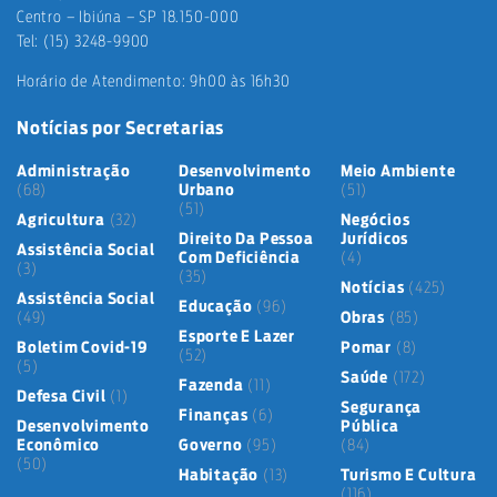
Centro – Ibiúna – SP 18.150-000
Tel: (15) 3248-9900
Horário de Atendimento: 9h00 às 16h30
Notícias por Secretarias
Administração
Desenvolvimento
Meio Ambiente
(68)
Urbano
(51)
(51)
Agricultura
(32)
Negócios
Direito Da Pessoa
Jurídicos
Assistência Social
Com Deficiência
(4)
(3)
(35)
Notícias
(425)
Assistência Social
Educação
(96)
(49)
Obras
(85)
Esporte E Lazer
Boletim Covid-19
Pomar
(8)
(52)
(5)
Saúde
(172)
Fazenda
(11)
Defesa Civil
(1)
Segurança
Finanças
(6)
Desenvolvimento
Pública
Econômico
Governo
(95)
(84)
(50)
Habitação
(13)
Turismo E Cultura
(116)