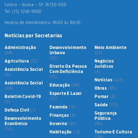
Centro – Ibiúna – SP 18.150-000
Tel: (15) 3248-9900
Horário de Atendimento: 9h00 às 16h30
Notícias por Secretarias
Administração
Desenvolvimento
Meio Ambiente
(68)
Urbano
(51)
(51)
Agricultura
(32)
Negócios
Direito Da Pessoa
Jurídicos
Assistência Social
Com Deficiência
(4)
(3)
(35)
Notícias
(425)
Assistência Social
Educação
(96)
(49)
Obras
(85)
Esporte E Lazer
Boletim Covid-19
Pomar
(8)
(52)
(5)
Saúde
(172)
Fazenda
(11)
Defesa Civil
(1)
Segurança
Finanças
(6)
Desenvolvimento
Pública
Econômico
Governo
(95)
(84)
(50)
Habitação
(13)
Turismo E Cultura
(116)