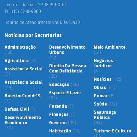
Centro – Ibiúna – SP 18.150-000
Tel: (15) 3248-9900
Horário de Atendimento: 9h00 às 16h30
Notícias por Secretarias
Administração
Desenvolvimento
Meio Ambiente
(68)
Urbano
(51)
(51)
Agricultura
(32)
Negócios
Direito Da Pessoa
Jurídicos
Assistência Social
Com Deficiência
(4)
(3)
(35)
Notícias
(425)
Assistência Social
Educação
(96)
(49)
Obras
(85)
Esporte E Lazer
Boletim Covid-19
Pomar
(8)
(52)
(5)
Saúde
(172)
Fazenda
(11)
Defesa Civil
(1)
Segurança
Finanças
(6)
Desenvolvimento
Pública
Econômico
Governo
(95)
(84)
(50)
Habitação
(13)
Turismo E Cultura
(116)