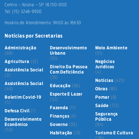
Centro – Ibiúna – SP 18.150-000
Tel: (15) 3248-9900
Horário de Atendimento: 9h00 às 16h30
Notícias por Secretarias
Administração
Desenvolvimento
Meio Ambiente
(68)
Urbano
(51)
(51)
Agricultura
(32)
Negócios
Direito Da Pessoa
Jurídicos
Assistência Social
Com Deficiência
(4)
(3)
(35)
Notícias
(425)
Assistência Social
Educação
(96)
(49)
Obras
(85)
Esporte E Lazer
Boletim Covid-19
Pomar
(8)
(52)
(5)
Saúde
(172)
Fazenda
(11)
Defesa Civil
(1)
Segurança
Finanças
(6)
Desenvolvimento
Pública
Econômico
Governo
(95)
(84)
(50)
Habitação
(13)
Turismo E Cultura
(116)