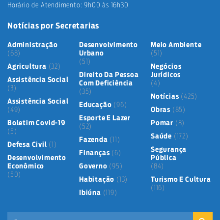
Horário de Atendimento: 9h00 às 16h30
Notícias por Secretarias
Administração
Desenvolvimento
Meio Ambiente
(68)
Urbano
(51)
(51)
Agricultura
(32)
Negócios
Direito Da Pessoa
Jurídicos
Assistência Social
Com Deficiência
(4)
(3)
(35)
Notícias
(425)
Assistência Social
Educação
(96)
(49)
Obras
(85)
Esporte E Lazer
Boletim Covid-19
Pomar
(8)
(52)
(5)
Saúde
(172)
Fazenda
(11)
Defesa Civil
(1)
Segurança
Finanças
(6)
Desenvolvimento
Pública
Econômico
Governo
(95)
(84)
(50)
Habitação
(13)
Turismo E Cultura
(116)
Ibiúna
(119)