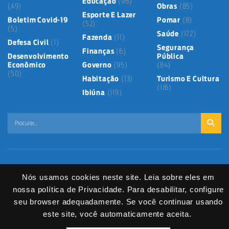
Educação
(96)
(49)
Obras
(85)
Esporte E Lazer
Boletim Covid-19
Pomar
(8)
(52)
(5)
Saúde
(172)
Fazenda
(11)
Defesa Civil
(1)
Segurança
Finanças
(6)
Desenvolvimento
Pública
Econômico
Governo
(95)
(84)
(50)
Habitação
(13)
Turismo E Cultura
(116)
Ibiúna
(119)
Mapa do Site
Política de Privacidade
Termos de Uso
Nós usamos cookies neste site. Leia sobre eles em
LGPD
Dados abertos
Serviços Digitais
Fale Direto
nossa política de Privacidade. Para desabilitar, configure
seu browser adequadamente. Se você continuar usando
DIVITEC
© 2025
- Copyright & Copyleft © All material in this platform is the
property of the contributing authors and partners.
este site, você automaticamente aceita.