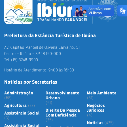
Prefeitura da Estância Turística de Ibiúna
Av. Capitão Manoel de Oliveira Carvalho, 51
Centro – Ibiúna – SP 18.150-000
Tel: (15) 3248-9900
Horário de Atendimento: 9h00 às 16h30
Notícias por Secretarias
Administração
Desenvolvimento
Meio Ambiente
(68)
Urbano
(51)
(51)
Agricultura
(32)
Negócios
Direito Da Pessoa
Jurídicos
Assistência Social
Com Deficiência
(4)
(3)
(35)
Notícias
(425)
Assistência Social