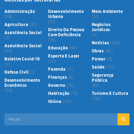
Administração
Desenvolvimento
Meio Ambiente
(68)
Urbano
(51)
(51)
Agricultura
(32)
Negócios
Direito Da Pessoa
Jurídicos
Assistência Social
Com Deficiência
(4)
(3)
(35)
Notícias
(425)
Assistência Social
Educação
(96)
(49)
Obras
(85)
Esporte E Lazer
Boletim Covid-19
Pomar
(8)
(52)
(5)
Saúde
(172)
Fazenda
(11)
Defesa Civil
(1)
Segurança
Finanças
(6)
Desenvolvimento
Pública
Econômico
Governo
(95)
(84)
(50)
Habitação
(13)
Turismo E Cultura
(116)
Ibiúna
(119)