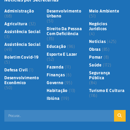
Administração
Desenvolvimento
Meio Ambiente
(68)
Urbano
(51)
(51)
Agricultura
(32)
Negócios
Direito Da Pessoa
Jurídicos
Assistência Social
Com Deficiência
(4)
(3)
(35)
Notícias
(425)
Assistência Social
Educação
(96)
(49)
Obras
(85)
Esporte E Lazer
Boletim Covid-19
Pomar
(8)
(52)
(5)
Saúde
(172)
Fazenda
(11)
Defesa Civil
(1)
Segurança
Finanças
(6)
Desenvolvimento
Pública
Econômico
Governo
(95)
(84)
(50)
Habitação
(13)
Turismo E Cultura
(116)
Ibiúna
(119)