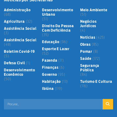
Administração
Desenvolvimento
Meio Ambiente
(68)
Urbano
(51)
(51)
Agricultura
(32)
Negócios
Direito Da Pessoa
Jurídicos
Assistência Social
Com Deficiência
(4)
(3)
(35)
Notícias
(425)
Assistência Social
Educação
(96)
(49)
Obras
(85)
Esporte E Lazer
Boletim Covid-19
Pomar
(8)
(52)
(5)
Saúde
(172)
Fazenda
(11)
Defesa Civil
(1)
Segurança
Finanças
(6)
Desenvolvimento
Pública
Econômico
Governo
(95)
(84)
(50)
Habitação
(13)
Turismo E Cultura
(116)
Ibiúna
(119)