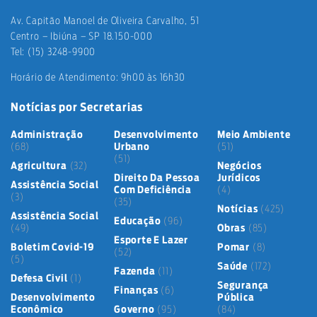
Av. Capitão Manoel de Oliveira Carvalho, 51
Centro – Ibiúna – SP 18.150-000
Tel: (15) 3248-9900
Horário de Atendimento: 9h00 às 16h30
Notícias por Secretarias
Administração
Desenvolvimento
Meio Ambiente
(68)
Urbano
(51)
(51)
Agricultura
(32)
Negócios
Direito Da Pessoa
Jurídicos
Assistência Social
Com Deficiência
(4)
(3)
(35)
Notícias
(425)
Assistência Social
Educação
(96)
(49)
Obras
(85)
Esporte E Lazer
Boletim Covid-19
Pomar
(8)
(52)
(5)
Saúde
(172)
Fazenda
(11)
Defesa Civil
(1)
Segurança
Finanças
(6)
Desenvolvimento
Pública
Econômico
Governo
(95)
(84)