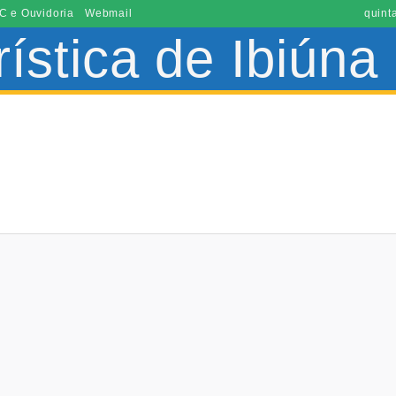
C e Ouvidoria
Webmail
quint