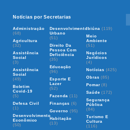
Notícias por Secretarias
Administração
Desenvolvimento
Ibiúna
(119)
(68)
Urbano
Meio
(51)
Agricultura
Ambiente
(32)
Direito Da
(51)
Pessoa Com
Assistência
Negócios
Deficiência
Social
Jurídicos
(35)
(3)
(4)
Educação
Assistência
Notícias
(425)
(96)
Social
Obras
(85)
(49)
Esporte E
Lazer
Pomar
(8)
Boletim
(52)
Covid-19
Saúde
(172)
(5)
Fazenda
(11)
Segurança
Defesa Civil
Finanças
(6)
Pública
(1)
(84)
Governo
(95)
Desenvolvimento
Turismo E
Habitação
Econômico
Cultura
(13)
(50)
(116)