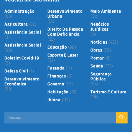
Administração
Desenvolvimento
Meio Ambiente
(68)
Urbano
(51)
(51)
Agricultura
(32)
Negócios
Direito Da Pessoa
Jurídicos
Assistência Social
Com Deficiência
(4)
(3)
(35)
Notícias
(425)
Assistência Social
Educação
(96)
(49)
Obras
(85)
Esporte E Lazer
Boletim Covid-19
Pomar
(8)
(52)
(5)
Saúde
(172)
Fazenda
(11)
Defesa Civil
(1)
Segurança
Finanças
(6)
Desenvolvimento
Pública
Econômico
Governo
(95)
(84)
(50)
Habitação
(13)
Turismo E Cultura
(116)
Ibiúna
(119)