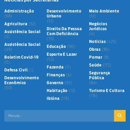
Administração
Desenvolvimento
Meio Ambiente
(68)
Urbano
(51)
(51)
Agricultura
(32)
Negócios
Direito Da Pessoa
Jurídicos
Assistência Social
Com Deficiência
(4)
(3)
(35)
Notícias
(425)
Assistência Social
Educação
(96)
(49)
Obras
(85)
Esporte E Lazer
Boletim Covid-19
Pomar
(8)
(52)
(5)
Saúde
(172)
Fazenda
(11)
Defesa Civil
(1)
Segurança
Finanças
(6)
Desenvolvimento
Pública
Econômico
Governo
(95)
(84)
(50)
Habitação
(13)
Turismo E Cultura
(116)
Ibiúna
(119)