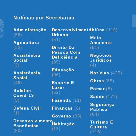
Notícias por Secretarias
Administração
Desenvolvimento
Ibiúna
(119)
(68)
Urbano
Meio
(51)
Agricultura
Ambiente
(32)
Direito Da
(51)
Pessoa Com
Assistência
Negócios
Deficiência
Social
Jurídicos
(35)
(3)
(4)
Educação
Assistência
Notícias
(425)
(96)
Social
Obras
(85)
(49)
Esporte E
Lazer
Pomar
(8)
Boletim
(52)
Covid-19
Saúde
(172)
(5)
Fazenda
(11)
Segurança
Defesa Civil
Finanças
(6)
Pública
(1)
(84)
Governo
(95)
Desenvolvimento
Turismo E
Habitação
Econômico
Cultura
(13)
(50)
(116)