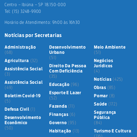
Centro – Ibiúna – SP 18.150-000
Tel: (15) 3248-9900
Horário de Atendimento: 9h00 às 16h30
Notícias por Secretarias
Administração
Desenvolvimento
Meio Ambiente
(68)
Urbano
(51)
(51)
Agricultura
(32)
Negócios
Direito Da Pessoa
Jurídicos
Assistência Social
Com Deficiência
(4)
(3)
(35)
Notícias
(425)
Assistência Social
Educação
(96)
(49)
Obras
(85)
Esporte E Lazer
Boletim Covid-19
Pomar
(8)
(52)
(5)
Saúde
(172)
Fazenda
(11)
Defesa Civil
(1)
Segurança
Finanças
(6)
Desenvolvimento
Pública
Econômico
Governo
(95)
(84)
(50)
Habitação
(13)
Turismo E Cultura
(116)