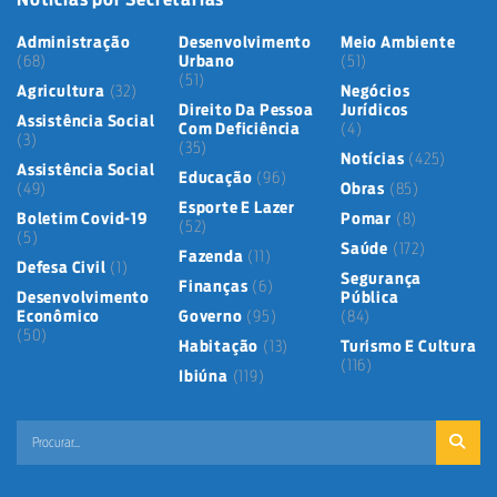
Administração
Desenvolvimento
Meio Ambiente
(68)
Urbano
(51)
(51)
Agricultura
(32)
Negócios
Direito Da Pessoa
Jurídicos
Assistência Social
Com Deficiência
(4)
(3)
(35)
Notícias
(425)
Assistência Social
Educação
(96)
(49)
Obras
(85)
Esporte E Lazer
Boletim Covid-19
Pomar
(8)
(52)
(5)
Saúde
(172)
Fazenda
(11)
Defesa Civil
(1)
Segurança
Finanças
(6)
Desenvolvimento
Pública
Econômico
Governo
(95)
(84)
(50)
Habitação
(13)
Turismo E Cultura
(116)
Ibiúna
(119)