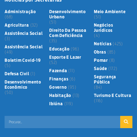
Administração
Desenvolvimento
Meio Ambiente
(68)
Urbano
(51)
(51)
Agricultura
(32)
Negócios
Direito Da Pessoa
Jurídicos
Assistência Social
Com Deficiência
(4)
(3)
(35)
Notícias
(425)
Assistência Social
Educação
(96)
(49)
Obras
(85)
Esporte E Lazer
Boletim Covid-19
Pomar
(8)
(52)
(5)
Saúde
(172)
Fazenda
(11)
Defesa Civil
(1)
Segurança
Finanças
(6)
Desenvolvimento
Pública
Econômico
Governo
(95)
(84)
(50)
Habitação
(13)
Turismo E Cultura
(116)
Ibiúna
(119)