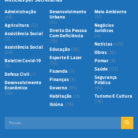
Administração
Desenvolvimento
Meio Ambiente
(68)
Urbano
(51)
(51)
Agricultura
(32)
Negócios
Direito Da Pessoa
Jurídicos
Assistência Social
Com Deficiência
(4)
(3)
(35)
Notícias
(425)
Assistência Social
Educação
(96)
(49)
Obras
(85)
Esporte E Lazer
Boletim Covid-19
Pomar
(8)
(52)
(5)
Saúde
(172)
Fazenda
(11)
Defesa Civil
(1)
Segurança
Finanças
(6)
Desenvolvimento
Pública
Econômico
Governo
(95)
(84)
(50)
Habitação
(13)
Turismo E Cultura
(116)
Ibiúna
(119)