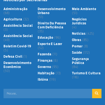
Administração
Desenvolvimento
Meio Ambiente
(68)
Urbano
(51)
(51)
Agricultura
(32)
Negócios
Direito Da Pessoa
Jurídicos
Assistência Social
Com Deficiência
(4)
(3)
(35)
Notícias
(425)
Assistência Social
Educação
(96)
(49)
Obras
(85)
Esporte E Lazer
Boletim Covid-19
Pomar
(8)
(52)
(5)
Saúde
(172)
Fazenda
(11)
Defesa Civil
(1)
Segurança
Finanças
(6)
Desenvolvimento
Pública
Econômico
Governo
(95)
(84)
(50)
Habitação
(13)
Turismo E Cultura
(116)
Ibiúna
(119)