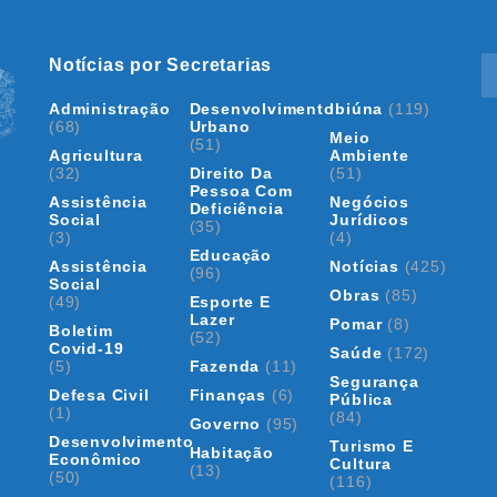
Notícias por Secretarias
Administração
Desenvolvimento
Ibiúna
(119)
(68)
Urbano
Meio
(51)
Agricultura
Ambiente
(32)
Direito Da
(51)
Pessoa Com
Assistência
Negócios
Deficiência
Social
Jurídicos
(35)
(3)
(4)
Educação
Assistência
Notícias
(425)
(96)
Social
Obras
(85)
(49)
Esporte E
Lazer
Pomar
(8)
Boletim
(52)
Covid-19
Saúde
(172)
(5)
Fazenda
(11)
Segurança
Defesa Civil
Finanças
(6)
Pública
(1)
(84)
Governo
(95)
Desenvolvimento
Turismo E
Habitação
Econômico
Cultura
(13)
(50)
(116)