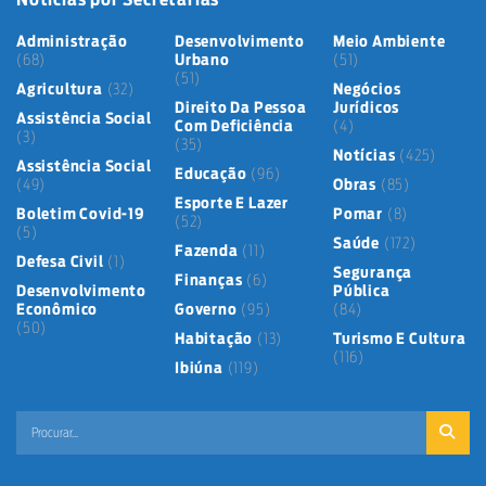
Administração
Desenvolvimento
Meio Ambiente
(68)
Urbano
(51)
(51)
Agricultura
(32)
Negócios
Direito Da Pessoa
Jurídicos
Assistência Social
Com Deficiência
(4)
(3)
(35)
Notícias
(425)
Assistência Social
Educação
(96)
(49)
Obras
(85)
Esporte E Lazer
Boletim Covid-19
Pomar
(8)
(52)
(5)
Saúde
(172)
Fazenda
(11)
Defesa Civil
(1)
Segurança
Finanças
(6)
Desenvolvimento
Pública
Econômico
Governo
(95)
(84)
(50)
Habitação
(13)
Turismo E Cultura
(116)
Ibiúna
(119)