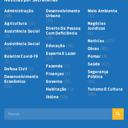
Administração
Desenvolvimento
Meio Ambiente
(68)
Urbano
(51)
(51)
Agricultura
(32)
Negócios
Direito Da Pessoa
Jurídicos
Assistência Social
Com Deficiência
(4)
(3)
(35)
Notícias
(425)
Assistência Social
Educação
(96)
(49)
Obras
(85)
Esporte E Lazer
Boletim Covid-19
Pomar
(8)
(52)
(5)
Saúde
(172)
Fazenda
(11)
Defesa Civil
(1)
Segurança
Finanças
(6)
Desenvolvimento
Pública
Econômico
Governo
(95)
(84)
(50)
Habitação
(13)
Turismo E Cultura
(116)
Ibiúna
(119)