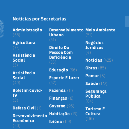
Notícias por Secretarias
Administração
Desenvolvimento
Meio Ambiente
(68)
Urbano
(51)
(51)
Agricultura
Negócios
(32)
Direito Da
Jurídicos
Pessoa Com
(4)
Assistência
Deficiência
Social
Notícias
(425)
(35)
(3)
Obras
(85)
Educação
(96)
Assistência
Pomar
(8)
Social
Esporte E Lazer
(49)
(52)
Saúde
(172)
Boletim Covid-
Fazenda
(11)
Segurança
19
Pública
Finanças
(6)
(5)
(84)
Governo
(95)
Defesa Civil
(1)
Turismo E
Habitação
(13)
Cultura
Desenvolvimento
(116)
Econômico
Ibiúna
(119)
(50)