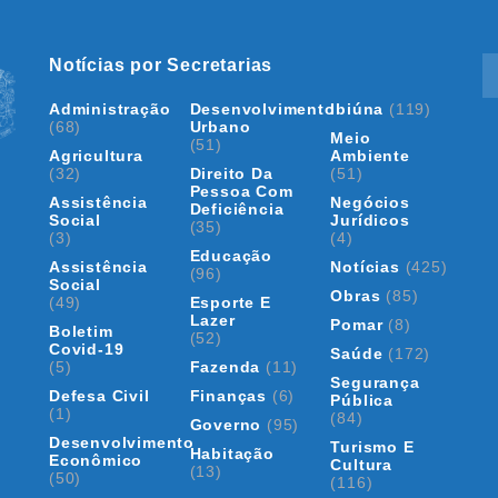
Notícias por Secretarias
Administração
Desenvolvimento
Ibiúna
(119)
(68)
Urbano
Meio
(51)
Agricultura
Ambiente
(32)
Direito Da
(51)
Pessoa Com
Assistência
Negócios
Deficiência
Social
Jurídicos
(35)
(3)
(4)
Educação
Assistência
Notícias
(425)
(96)
Social
Obras
(85)
(49)
Esporte E
Lazer
Pomar
(8)
Boletim
(52)
Covid-19
Saúde
(172)
(5)
Fazenda
(11)
Segurança
Defesa Civil
Finanças
(6)
Pública
(1)
(84)
Governo
(95)
Desenvolvimento
Turismo E
Habitação
Econômico
Cultura
(13)
(50)
(116)