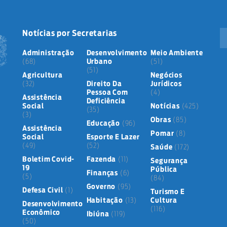
Notícias por Secretarias
Administração
Desenvolvimento
Meio Ambiente
(68)
Urbano
(51)
(51)
Agricultura
Negócios
(32)
Direito Da
Jurídicos
Pessoa Com
(4)
Assistência
Deficiência
Social
Notícias
(425)
(35)
(3)
Obras
(85)
Educação
(96)
Assistência
Pomar
(8)
Social
Esporte E Lazer
(49)
(52)
Saúde
(172)
Boletim Covid-
Fazenda
(11)
Segurança
19
Pública
Finanças
(6)
(5)
(84)
Governo
(95)
Defesa Civil
(1)
Turismo E
Habitação
(13)
Cultura
Desenvolvimento
(116)
Econômico
Ibiúna
(119)
(50)